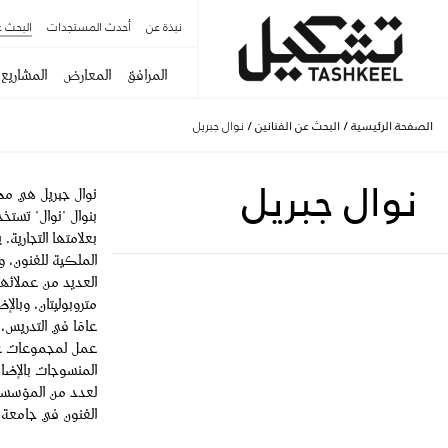
نبذة عن
أحدث المستجدات
البحث ع
المرافق
المعارض
المشاريع
الصفحة الرئيسية
/
البحث عن الفنانين
/
نوال جبريل
نوال جبريل
نوال جبريل هي مص
بنوال "نوال" تستخد
بعلامتها التجارية.
العديد من عملائ
عامًا في التدريس،
عمل لمجموعات عل
المنسوجات بالإضاف
لعدد من المؤسسات
الفنون في جامعة ب