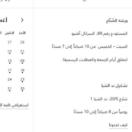
أغ
ورشة الصُنّاع
الأحد
الاثنين
ال
المستودع رقم 89، السركال أفنيو
27
26
السبت – الخميس من 10 صباحاً إلى 7 مساءً
03
02
(مغلق أيام الجمعة والعطلات الرسمية).
10
09
17
16
24
23
تشكيل ند الشبا
31
30
شارع 20/5، ند الشبا 1
استعراض كافة الف
يومياً من 8 صباحاً إلى 10 مساءً
كيف تجدونا