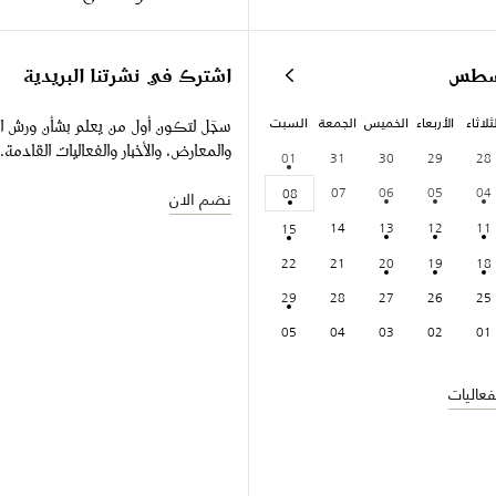
سطس
اشترك في نشرتنا البريدية
ثلاثاء
الأربعاء
الخميس
الجمعة
السبت
سجّل لتكون أول من يعلم بشأن ورش ا
والمعارض، والأخبار والفعاليات القادمة.
01
31
30
29
28
07
06
05
04
08
نضم الان
14
13
12
11
15
22
21
20
19
18
29
28
27
26
25
05
04
03
02
01
عاليات