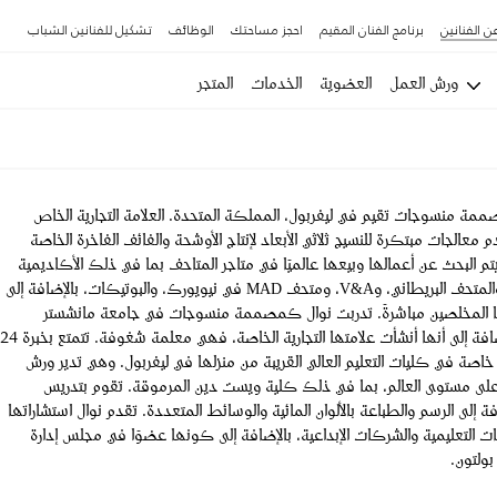
ن الفنانين
برنامج الفنان المقيم
احجز مساحتك
الوظائف
تشكيل للفنانين الشباب
ورش العمل
العضوية
الخدمات
المتجر
ممة منسوجات تقيم في ليفربول، المملكة المتحدة. العلامة التجارية الخاص
م معالجات مبتكرة للنسيج ثلاثي الأبعاد لإنتاج الأوشحة والفائف الفاخرة الخاصة
 يتم البحث عن أعمالها وبيعها عالميًا في متاجر المتاحف بما في ذلك الأكاديمية
الملكية للفنون، والمتحف البريطاني، وV&A، ومتحف MAD في نيويورك، والبوتيكات، بالإضافة إلى
ها المخلصين مباشرةً. تدربت نوال كمصممة منسوجات في جامعة مانشستر
متروبوليتان، وبالإضافة إلى أنها أنشأت علامتها التجارية الخاصة، فهي معلمة شغوفة. تتمتع بخبرة 24
 خاصة في كليات التعليم العالي القريبة من منزلها في ليفربول. وهي تدير ورش
ى مستوى العالم، بما في ذلك كلية ويست دين المرموقة. تقوم بتدريس
ة إلى الرسم والطباعة بالألوان المائية والوسائط المتعددة. تقدم نوال استشاراتها
 التعليمية والشركات الإبداعية، بالإضافة إلى كونها عضوًا في مجلس إدارة
ولتون.