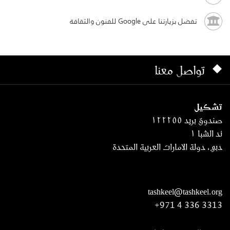
تفضل بزيارتنا على Google للفنون والثقافة
تواصل معنا
تشكيل
صندوق بريد ١٢٢٢٥٥
ند الشبا ١
دبي، دولة الامارات العربية المتحدة
tashkeel@tashkeel.org
+971 4 336 3313