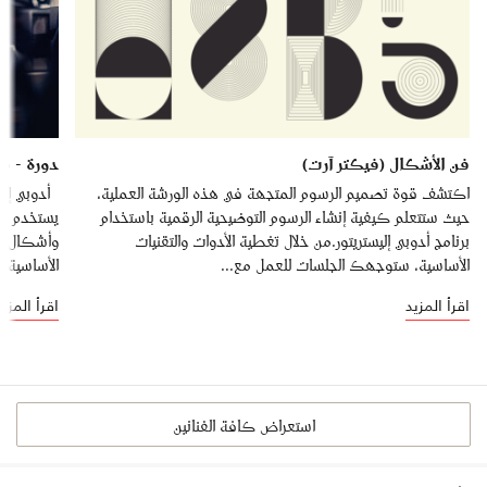
فن الأشكال (فيكتر آرت)
دورة - م
اكتشف قوة تصميم الرسوم المتجهة في هذه الورشة العملية،
أدوبي إليس
حيث ستتعلم كيفية إنشاء الرسوم التوضيحية الرقمية باستخدام
يستخدم عل
برنامج أدوبي إليستريتور.من خلال تغطية الأدوات والتقنيات
وأشكال جذ
الأساسية، ستوجهك الجلسات للعمل مع...
الأساسية ال
اقرأ المزيد
اقرأ المزيد
استعراض كافة الفنانين