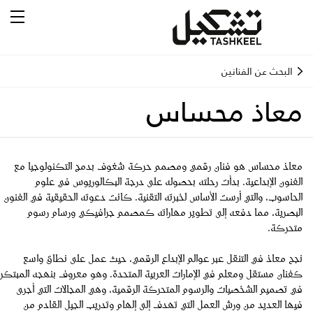
البحث عن الفنانين
معاذ محساس
معاذ محساس هو فنان رقمي ومصمم حركة شغوف بدمج التكنولوجيا مع
الفنون الإبداعية. بدأت رحلته بحصوله على درجة البكالوريوس في علوم
الحاسوب، والتي أرست الأساس لخبرته التقنية. كانت دعوته الحقيقية في الفنون
البصرية، مما دفعه إلى تطوير مهاراته كمصمم جرافيكي ورسام رسوم
متحركة.
نجح معاذ في التنقل عبر عوالم الإبداع الرقمي، حيث عمل على نطاق واسع
كفنان مستقل ومعلم في الإمارات العربية المتحدة. وهو معروف بنهجه المبتكر
في تصميم الشخصيات والرسوم المتحركة الرقمية، وهي المجالات التي أجرى
فيها العديد من ورش العمل التي تهدف إلى إلهام وتدريب الجيل القادم من