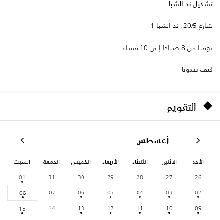
تشكيل ند الشبا
شارع 20/5، ند الشبا 1
يومياً من 8 صباحاً إلى 10 مساءً
كيف تجدونا
التقويم
أغسطس
الأحد
الاثنين
الثلاثاء
الأربعاء
الخميس
الجمعة
السبت
01
31
30
29
28
27
26
07
06
05
04
03
02
08
14
13
12
11
10
09
15