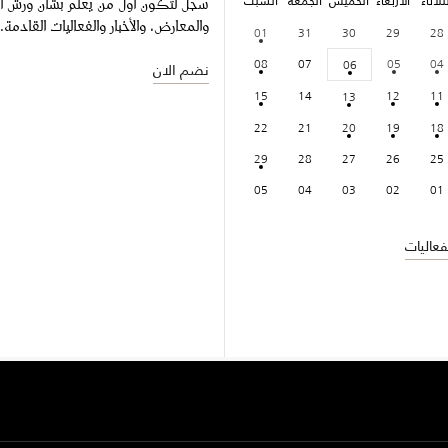
ثلاثاء
الأربعاء
الخميس
الجمعة
السبت
سجّل لتكون أول من يعلم بشأن ورش ا
والمعارض، والأخبار والفعاليات القادمة.
01
31
30
29
28
08
07
05
04
06
نضم الان
15
14
12
11
13
22
21
20
19
18
29
28
27
26
25
05
04
03
02
01
عاليات