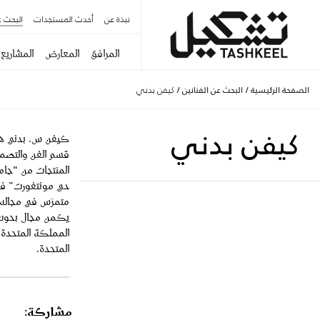
نبذة عن
أحدث المستجدات
البحث ع
المرافق
المعارض
المشاريع
الصفحة الرئيسية
/
البحث عن الفنانين
/
كيفن بدني
كيفن بدني
كيفن س. بدني هو 
قسم الفن والتصمي
المنتجات من “جام
دي مونتفورت” في
متمرّس في مجاله، 
يكمن مجال بحوث ك
المملكة المتحدة، و
المتحدة.
مشاركة: