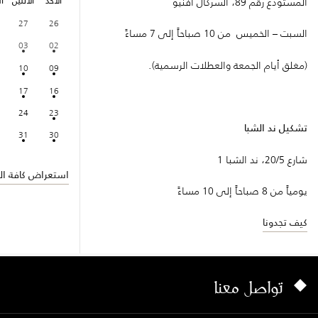
الأحد
الاثنين
ال
المستودع رقم 89، السركال أفنيو
27
26
السبت – الخميس من 10 صباحاً إلى 7 مساءً
03
02
(مغلق أيام الجمعة والعطلات الرسمية).
10
09
17
16
24
23
تشكيل ند الشبا
31
30
شارع 20/5، ند الشبا 1
استعراض كافة الف
يومياً من 8 صباحاً إلى 10 مساءً
كيف تجدونا
تواصل معنا