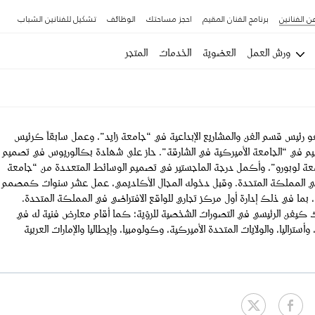
ن الفنانين
برنامج الفنان المقيم
احجز مساحتك
الوظائف
تشكيل للفنانين الشباب
ورش العمل
العضوية
الخدمات
المتجر
رئيس قسم الفن والمشاريع الإبداعية في “جامعة زايد”، وعمل سابقاً كرئيس
م في “الجامعة الأميركية في الشارقة”. حاز على شهادة بكالوريوس في تصميم
عة لوبورو”، وأكمل درجة الماجستير في تصميم الوسائط المتعددة من “جامعة
 المملكة المتحدة. وقبل دخوله المجال الأكاديمي، عمل عشر سنوات كمصمم
بما في ذلك إدارة أول مركز تجاري للواقع الافتراضي في المملكة المتحدة.
يفن الرئيسي في التصورات الشخصية للرؤية؛ كما أقام معارض فنية له في
أستراليا، والولايات المتحدة الأميركية، وكولومبيا، وإيطاليا والإمارات العربية