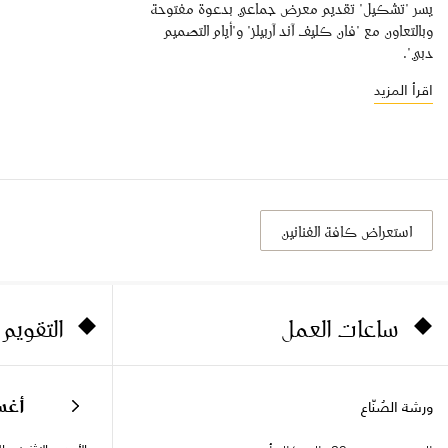
يسر "تشكيل" تقديم معرض جماعي بدعوة مفتوحة
وبالتعاون مع "فان كليف آند آربيلز" و"أيام التصميم
دبي".
اقرأ المزيد
استعراض كافة الفنانين
ساعات العمل
التقويم
أغ
ورشة الصُنّاع