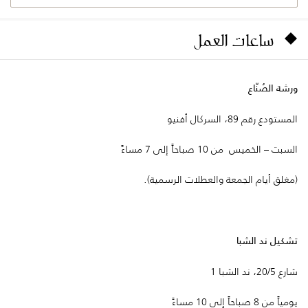
ساعات العمل
ورشة الصُنّاع
المستودع رقم 89، السركال أفنيو
السبت – الخميس من 10 صباحاً إلى 7 مساءً
(مغلق أيام الجمعة والعطلات الرسمية).
تشكيل ند الشبا
شارع 20/5، ند الشبا 1
يومياً من 8 صباحاً إلى 10 مساءً