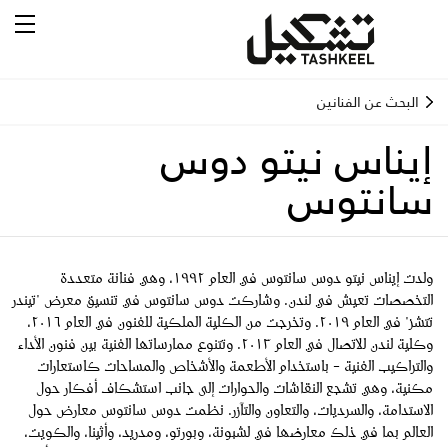
البحث عن الفنانين
إيناس نيتو دوس
سانتوس
ولدت إيناس نيتو دوس سانتوس في العام ١٩٩٢، وهي فنانة متعددة
التخصصات تعيش في لندن. وشاركت دوس سانتوس في تنسيق معرض "تيندر
تتشز" في العام ٢٠١٩. وتخرجت من الكلية الملكية للفنون في العام ٢٠١٦،
وكلية لندن للاتصال في العام ٢٠١٣. وتتنوع ممارساتها الفنية بين فنون الأداء
والتراكيب الفنية – باستخدام الأطعمة والأشخاص والمساحات كاستعارات
مكنية، وهي تشجع النقاشات والحوارات إلى جانب استشكاف أفكار حول
الاستدامة، والسرديات، والتعاون والتآزر. نظمت دوس سانتوس معارض حول
العالم بما في ذلك معارضها في لشبونة، وبورتو، ومدريد، وأثينا، والكويت،