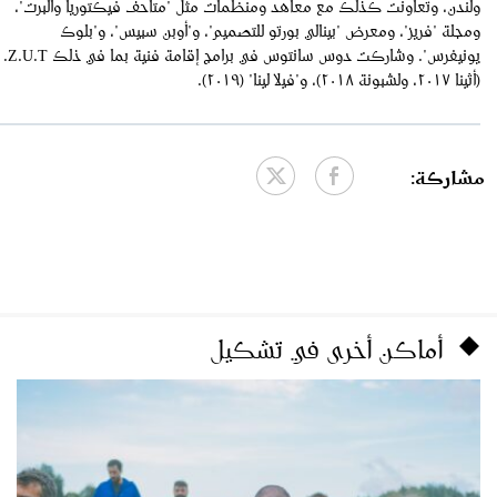
ولندن، وتعاونت كذلك مع معاهد ومنظمات مثل "متاحف فيكتوريا وألبرت"،
ومجلة "فريز"، ومعرض "بينالي بورتو للتصميم"، و"أوبن سبيس"، و"بلوك
يونيفرس". وشاركت دوس سانتوس في برامج إقامة فنية بما في ذلك Z.U.T.
(أثينا ٢٠١٧، ولشبونة ٢٠١٨)، و"فيلا لينا" (٢٠١٩).
مشاركة:
أماكن أخرى في تشكيل