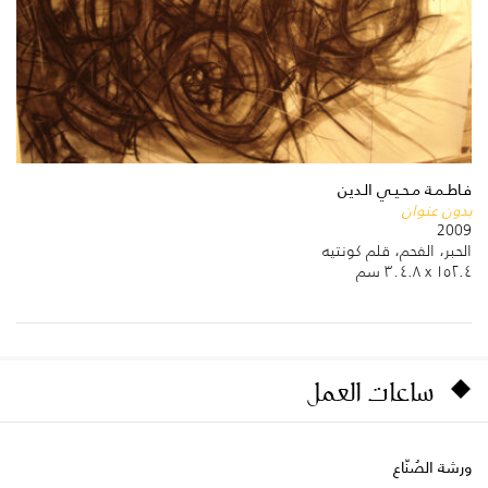
فـاطـمـة مـحـيـي الـدين
بدون عنوان
2009
الحبر، الفحم، قلم كونتيه
١٥٢.٤ x ٣٠٤.٨ سم
ساعات العمل
ورشة الصُنّاع