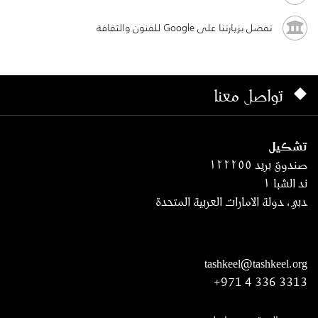
تفضل بزيارتنا على Google للفنون والثقافة
تواصل معنا
تشكيل
صندوق بريد ١٢٢٢٥٥
ند الشبا ١
دبي، دولة الامارات العربية المتحدة
tashkeel@tashkeel.org
+971 4 336 3313