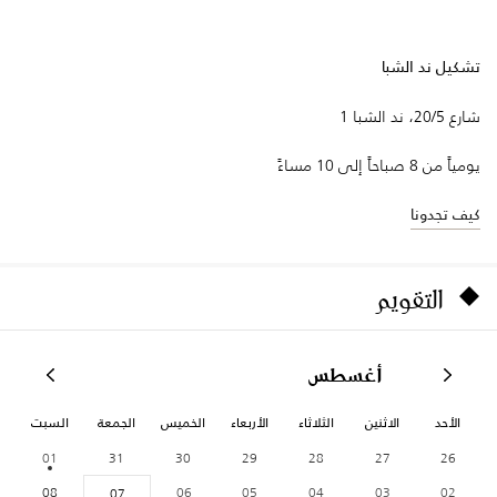
تشكيل ند الشبا
شارع 20/5، ند الشبا 1
يومياً من 8 صباحاً إلى 10 مساءً
كيف تجدونا
التقويم
أغسطس
الأحد
الاثنين
الثلاثاء
الأربعاء
الخميس
الجمعة
السبت
01
31
30
29
28
27
26
08
06
05
04
03
02
07