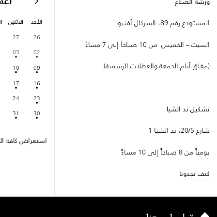
أغ
ورشة الصُنّاع
الأحد
الاثنين
ال
المستودع رقم 89، السركال أفنيو
27
26
السبت – الخميس من 10 صباحاً إلى 7 مساءً
03
02
(مغلق أيام الجمعة والعطلات الرسمية).
10
09
17
16
24
23
تشكيل ند الشبا
31
30
شارع 20/5، ند الشبا 1
استعراض كافة الف
يومياً من 8 صباحاً إلى 10 مساءً
كيف تجدونا