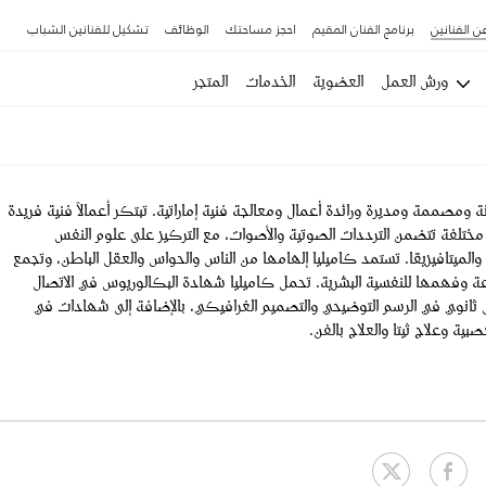
ن الفنانين
برنامج الفنان المقيم
احجز مساحتك
الوظائف
تشكيل للفنانين الشباب
ورش العمل
العضوية
الخدمات
المتجر
ة ومصممة ومديرة ورائدة أعمال ومعالجة فنية إماراتية. تبتكر أعمالاً فنية فريدة
ختلفة تتضمن الترددات الصوتية والأصوات، مع التركيز على علوم النفس
ء والميتافيزيقا. تستمد كاميليا إلهامها من الناس والحواس والعقل الباطن، وتجمع
وعة وفهمها للنفسية البشرية. تحمل كاميليا شهادة البكالوريوس في الاتصال
انوي في الرسم التوضيحي والتصميم الغرافيكي، بالإضافة إلى شهادات في
صبية وعلاج ثيتا والعلاج بالفن.