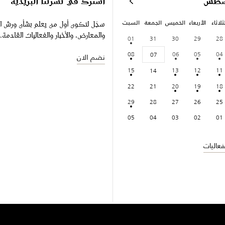
سطس
اشترك في نشرتنا البريدية
ثلاثاء
الأربعاء
الخميس
الجمعة
السبت
سجّل لتكون أول من يعلم بشأن ورش ا
والمعارض، والأخبار والفعاليات القادمة.
01
31
30
29
28
08
06
05
04
07
نضم الان
15
13
12
11
14
22
21
20
19
18
29
28
27
26
25
05
04
03
02
01
عاليات