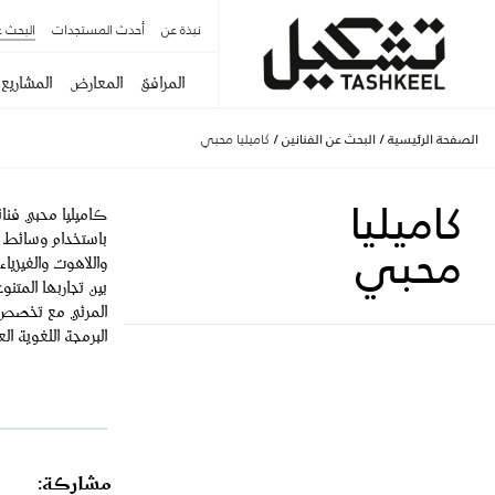
نبذة عن
أحدث المستجدات
البحث ع
المرافق
المعارض
المشاريع
الصفحة الرئيسية
/
البحث عن الفنانين
/
كاميليا محبي
كاميليا
كاميليا محبي فنان
باستخدام وسائط م
محبي
واللاهوت والفيزيا
بين تجاربها المتن
المرئي مع تخصص ث
البرمجة اللغوية الع
مشاركة: