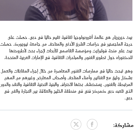
بيث ديريريان هي عالمة أنثروبولوجيا ثقافية تقيم حاليًا في دبي. حصلت على
درجة الماجستير في دراسات الشرق الأدنى والمتاحف من جامعة نيويورك. حصلت
بيث على منحة فولبرايت ومؤسسة القاسمي للأبحاث لإجراء بحث لأطروحتها
للدكتوراه حول تطوير الفنون والمبادرات الثقافية في الإمارات العربية المتحدة.
وهي تبحث حاليًا في ممارسات الفنون المعاصرة من خلال إجراء المقابلات والعمل
بشكل وثيق مع الفنانين وأمناء المتاحف وأصحاب المعارض وغيرهم من المهن
المرتبطة بالفنون. يستكشف بحثها الاحتراف والبنية التحتية الثقافية والنقد والدور
الذي تلعبه دبي كمركز فني في منطقة الخليج والعلاقة بين التجارة والفن في
دبي.
مشاركة: