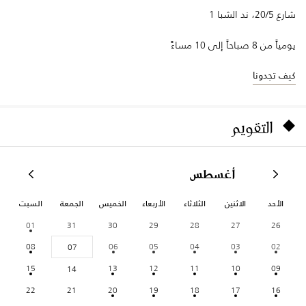
شارع 20/5، ند الشبا 1
يومياً من 8 صباحاً إلى 10 مساءً
كيف تجدونا
التقويم
أغسطس
الأحد
الاثنين
الثلاثاء
الأربعاء
الخميس
الجمعة
السبت
01
31
30
29
28
27
26
08
06
05
04
03
02
07
15
13
12
11
10
09
14
22
21
20
19
18
17
16