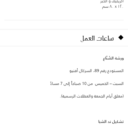
أكريليك و الحبر
١٢٠ x ٨٠ سم
ساعات العمل
ورشة الصُنّاع
المستودع رقم 89، السركال أفنيو
السبت – الخميس من 10 صباحاً إلى 7 مساءً
(مغلق أيام الجمعة والعطلات الرسمية).
تشكيل ند الشبا