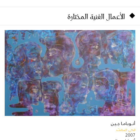
الأعمال الفنية المختارة
أنــوبـامــا جــيـن
في صمت
2007