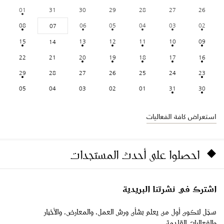
01
31
30
29
28
27
26
08
06
05
04
03
02
07
15
13
12
11
10
09
14
22
21
20
19
18
17
16
29
28
27
26
25
24
23
05
04
03
02
01
31
30
استعراض كافة الفعاليات
احصلوا على أحدث المستجدات
اشترك في نشرتنا البريدية
سجّل لتكون أول من يعلم بشأن ورش العمل، والمعارض، والأخبار
والفعاليات القادمة.