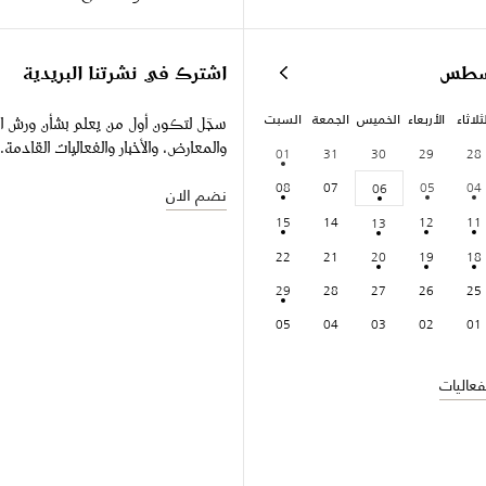
سطس
اشترك في نشرتنا البريدية
ثلاثاء
الأربعاء
الخميس
الجمعة
السبت
سجّل لتكون أول من يعلم بشأن ورش ا
والمعارض، والأخبار والفعاليات القادمة.
01
31
30
29
28
08
07
05
04
06
نضم الان
15
14
12
11
13
22
21
20
19
18
29
28
27
26
25
05
04
03
02
01
عاليات