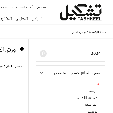
نبذة عن
أحدث المستجدات
البحث ع
المرافق
المعارض
المشاريع
الصفحة الرئيسية
/
ورش العمل
ورش الع
لم يتم العثور ع
تصفية النتائج حسب التخصص
فن
الرسم
صناعة الأفلام
الجرافيتي
توضيح