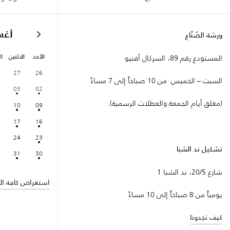
أغ
ورشة الصُنّاع
الأحد
الاثنين
ال
المستودع رقم 89، السركال أفنيو
27
26
السبت – الخميس من 10 صباحاً إلى 7 مساءً
03
02
(مغلق أيام الجمعة والعطلات الرسمية).
10
09
17
16
24
23
تشكيل ند الشبا
31
30
شارع 20/5، ند الشبا 1
استعراض كافة الف
يومياً من 8 صباحاً إلى 10 مساءً
كيف تجدونا