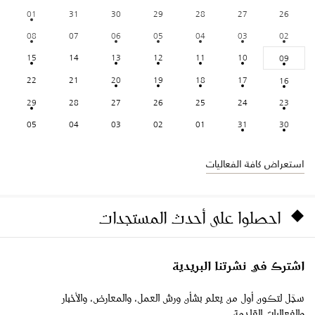
01
31
30
29
28
27
26
08
07
06
05
04
03
02
15
14
13
12
11
10
09
22
21
20
19
18
17
16
29
28
27
26
25
24
23
05
04
03
02
01
31
30
استعراض كافة الفعاليات
احصلوا على أحدث المستجدات
اشترك في نشرتنا البريدية
سجّل لتكون أول من يعلم بشأن ورش العمل، والمعارض، والأخبار
والفعاليات القادمة.