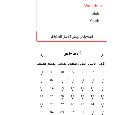
Workshops
Adult
Youth
استعراض ورش العمل السابقة
أغسطس
الأحد
الاثنين
الثلاثاء
الأربعاء
الخميس
الجمعة
السبت
01
31
30
29
28
27
26
08
07
05
04
03
02
06
15
14
12
11
10
09
13
22
21
20
19
18
17
16
29
28
27
26
25
24
23
05
04
03
02
01
31
30