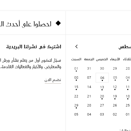
احصلوا على أحدث ا
سطس
اشترك في نشرتنا البريدية
ثلاثاء
الأربعاء
الخميس
الجمعة
السبت
سجّل لتكون أول من يعلم بشأن ورش ا
والمعارض، والأخبار والفعاليات القادمة.
01
31
30
29
28
08
07
05
04
06
نضم الان
15
14
12
11
13
22
21
20
19
18
29
28
27
26
25
05
04
03
02
01
عاليات