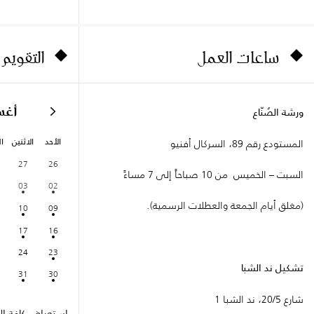
ساعات العمل
التقويم
أغ
ورشة الصُنّاع
الأحد
الاثنين
ال
المستودع رقم 89، السركال أفنيو
27
26
السبت – الخميس من 10 صباحاً إلى 7 مساءً
03
02
(مغلق أيام الجمعة والعطلات الرسمية).
10
09
17
16
24
23
تشكيل ند الشبا
31
30
شارع 20/5، ند الشبا 1
استعراض كافة الف