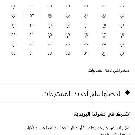
01
31
30
29
28
27
26
08
06
05
04
03
02
07
15
13
12
11
10
09
14
22
21
20
19
18
17
16
29
28
27
26
25
24
23
05
04
03
02
01
31
30
استعراض كافة الفعاليات
احصلوا على أحدث المستجدات
اشترك في نشرتنا البريدية
سجّل لتكون أول من يعلم بشأن ورش العمل، والمعارض، والأخبار
والفعاليات القادمة.