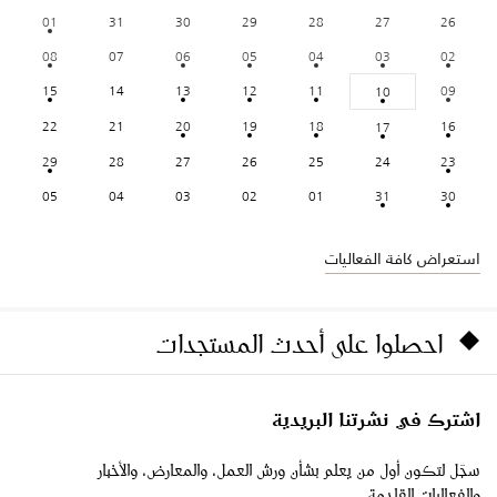
01
31
30
29
28
27
26
08
07
06
05
04
03
02
15
14
13
12
11
09
10
22
21
20
19
18
16
17
29
28
27
26
25
24
23
05
04
03
02
01
31
30
استعراض كافة الفعاليات
احصلوا على أحدث المستجدات
اشترك في نشرتنا البريدية
سجّل لتكون أول من يعلم بشأن ورش العمل، والمعارض، والأخبار
والفعاليات القادمة.