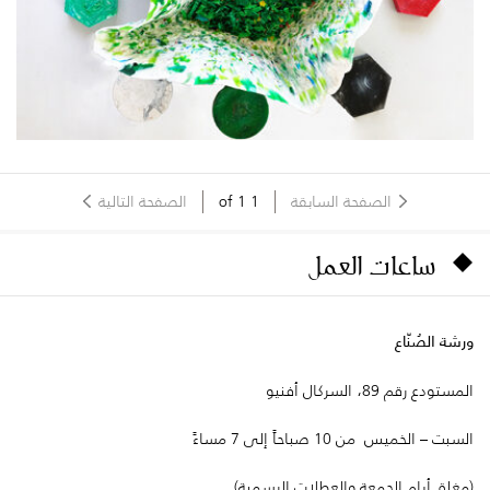
الصفحة السابقة
1
of
1
الصفحة التالية
ساعات العمل
ورشة الصُنّاع
المستودع رقم 89، السركال أفنيو
السبت – الخميس من 10 صباحاً إلى 7 مساءً
(مغلق أيام الجمعة والعطلات الرسمية).