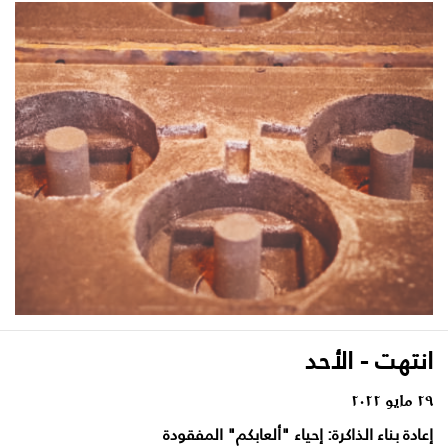
انتهت - الأحد
٢٩ مايو ٢٠٢٢
إعادة بناء الذاكرة: إحياء "ألعابكم" المفقودة