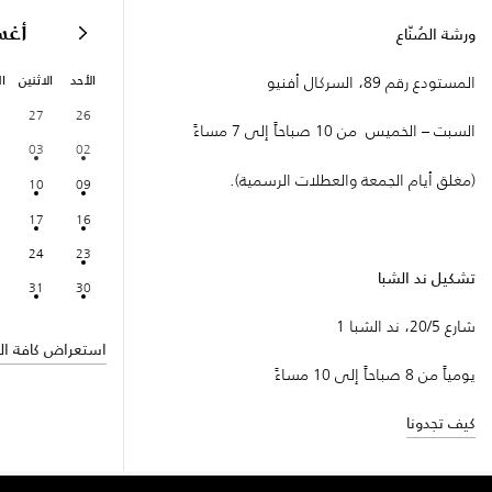
أغ
ورشة الصُنّاع
الأحد
الاثنين
ال
المستودع رقم 89، السركال أفنيو
27
26
السبت – الخميس من 10 صباحاً إلى 7 مساءً
03
02
(مغلق أيام الجمعة والعطلات الرسمية).
10
09
17
16
24
23
تشكيل ند الشبا
31
30
شارع 20/5، ند الشبا 1
استعراض كافة الف
يومياً من 8 صباحاً إلى 10 مساءً
كيف تجدونا