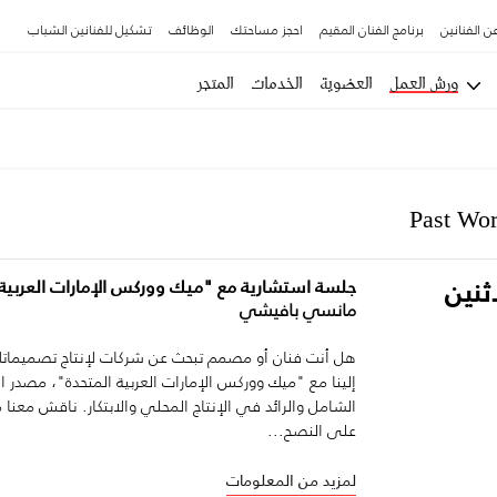
ن الفنانين
برنامج الفنان المقيم
احجز مساحتك
الوظائف
تشكيل للفنانين الشباب
ورش العمل
العضوية
الخدمات
المتجر
Past Wo
ثنين
جلسة استشارية مع "ميك ووركس الإمارات العربية 
مانسي بافيشي
هل أنت فنان أو مصمم تبحث عن شركات لإنتاج تصميماتك
إلينا مع "ميك ووركس الإمارات العربية المتحدة"، مصدر 
الشامل والرائد في الإنتاج المحلي والابتكار. ناقش مع
على النصح...
لمزيد من المعلومات