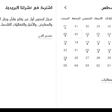
سطس
اشترك في نشرتنا البريدية
ثلاثاء
الأربعاء
الخميس
الجمعة
السبت
سجّل لتكون أول من يعلم بشأن ورش ا
والمعارض، والأخبار والفعاليات القادمة.
01
31
30
29
28
08
06
05
04
07
نضم الان
15
13
12
11
14
22
21
20
19
18
29
28
27
26
25
05
04
03
02
01
عاليات