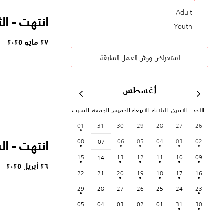
Adult
انتهت - الث
Youth
٢٧ مايو ٢٠٢٥
استعراض ورش العمل السابقة
أغسطس
الأحد
الاثنين
الثلاثاء
الأربعاء
الخميس
الجمعة
السبت
01
31
30
29
28
27
26
08
06
05
04
03
02
انتهت - ا
07
15
13
12
11
10
09
14
٢٦ أبريل ٢٠٢٥
22
21
20
19
18
17
16
29
28
27
26
25
24
23
05
04
03
02
01
31
30