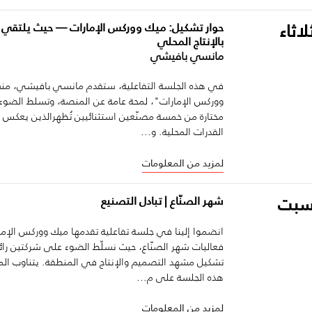
لاثاء
حوار تشكيل: ميك ووركس الإمارات — حيث يلتقي 
بالإنتاج المحلي
مانسي بافيشي
في هذه الجلسة التفاعلية، ستقدم مانسي بافيشي، م
ووركس الإمارات"، لمحة عامة عن المنصة، وتسلط الضو
مختارة من خمسة مصنّعين استثنائيين تُظهرالذين يعكس 
القدرات المحلية. و...
لمزيد من المعلومات
لسبت
شهر الصنّاع | تبادل التصنيع
انضموا إلينا في جلسة تفاعلية تقدمها ميك ووركس الإ
فعاليات شهر الصنّاع، حيث نسلّط الضوء على شركتين رائد
تشكيل مشهد التصميم والإنتاج في المنطقة. يتناوب الم
هذه الجلسة على م...
لمزيد من المعلومات