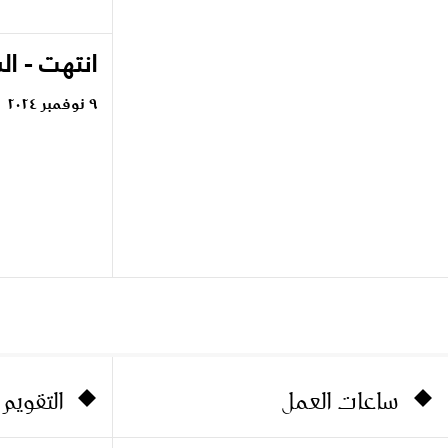
انتهت - ا
٩ نوفمبر ٢٠٢٤
ساعات العمل
التقويم