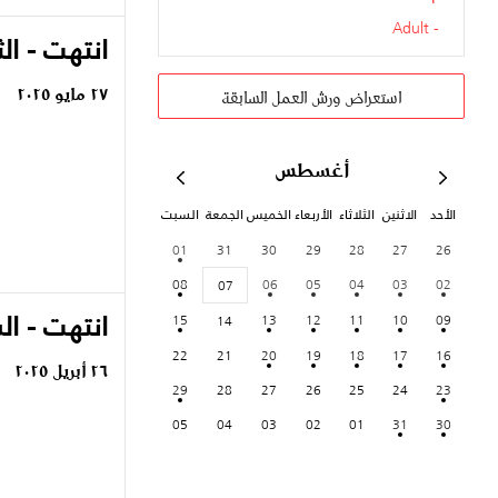
Adult
انتهت - الث
٢٧ مايو ٢٠٢٥
استعراض ورش العمل السابقة
أغسطس
الأحد
الاثنين
الثلاثاء
الأربعاء
الخميس
الجمعة
السبت
01
31
30
29
28
27
26
08
06
05
04
03
02
07
انتهت - ا
15
13
12
11
10
09
14
22
21
20
19
18
17
16
٢٦ أبريل ٢٠٢٥
29
28
27
26
25
24
23
05
04
03
02
01
31
30