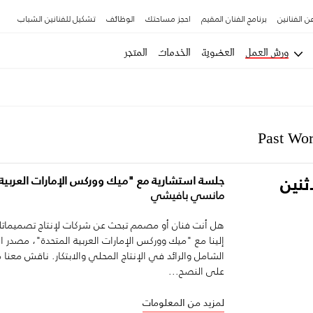
ن الفنانين
برنامج الفنان المقيم
احجز مساحتك
الوظائف
تشكيل للفنانين الشباب
ورش العمل
العضوية
الخدمات
المتجر
Past Wo
ثنين
جلسة استشارية مع "ميك ووركس الإمارات العربية 
مانسي بافيشي
هل أنت فنان أو مصمم تبحث عن شركات لإنتاج تصميماتك
إلينا مع "ميك ووركس الإمارات العربية المتحدة"، مصدر 
الشامل والرائد في الإنتاج المحلي والابتكار. ناقش مع
على النصح...
لمزيد من المعلومات