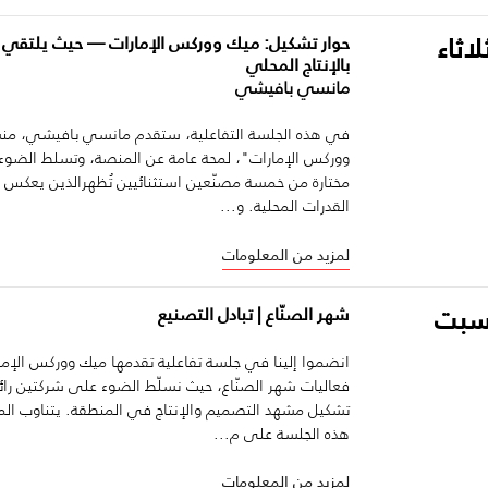
لاثاء
حوار تشكيل: ميك ووركس الإمارات — حيث يلتقي 
بالإنتاج المحلي
مانسي بافيشي
في هذه الجلسة التفاعلية، ستقدم مانسي بافيشي، م
ووركس الإمارات"، لمحة عامة عن المنصة، وتسلط الضو
مختارة من خمسة مصنّعين استثنائيين تُظهرالذين يعكس 
القدرات المحلية. و...
لمزيد من المعلومات
لسبت
شهر الصنّاع | تبادل التصنيع
انضموا إلينا في جلسة تفاعلية تقدمها ميك ووركس الإ
فعاليات شهر الصنّاع، حيث نسلّط الضوء على شركتين رائد
تشكيل مشهد التصميم والإنتاج في المنطقة. يتناوب الم
هذه الجلسة على م...
لمزيد من المعلومات