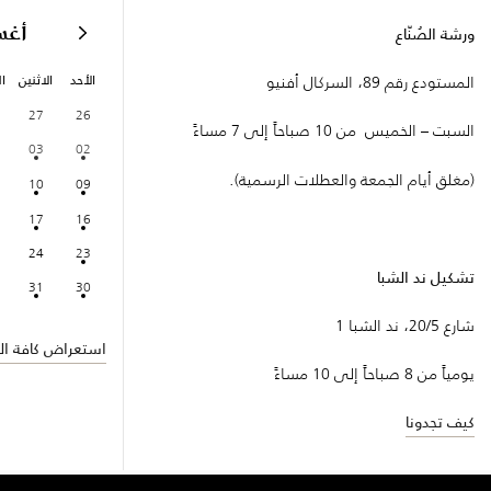
أغ
ورشة الصُنّاع
الأحد
الاثنين
ال
المستودع رقم 89، السركال أفنيو
27
26
السبت – الخميس من 10 صباحاً إلى 7 مساءً
03
02
(مغلق أيام الجمعة والعطلات الرسمية).
10
09
17
16
24
23
تشكيل ند الشبا
31
30
شارع 20/5، ند الشبا 1
استعراض كافة الف
يومياً من 8 صباحاً إلى 10 مساءً
كيف تجدونا