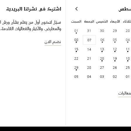
سطس
اشترك في نشرتنا البريدية
ثلاثاء
الأربعاء
الخميس
الجمعة
السبت
سجّل لتكون أول من يعلم بشأن ورش ا
والمعارض، والأخبار والفعاليات القادمة.
01
31
30
29
28
08
06
05
04
07
نضم الان
15
13
12
11
14
22
21
20
19
18
29
28
27
26
25
05
04
03
02
01
عاليات