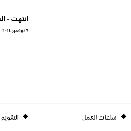
انتهت - ا
٩ نوفمبر ٢٠٢٤
ساعات العمل
التقويم