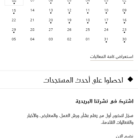
07
06
05
04
03
02
08
14
13
12
11
10
09
15
22
21
20
19
18
17
16
29
28
27
26
25
24
23
05
04
03
02
01
31
30
استعراض كافة الفعاليات
احصلوا على أحدث المستجدات
اشترك في نشرتنا البريدية
سجّل لتكون أول من يعلم بشأن ورش العمل، والمعارض، والأخبار
والفعاليات القادمة.
نضم الان