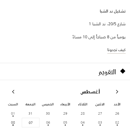
تشكيل ند الشبا
شارع 20/5، ند الشبا 1
يومياً من 8 صباحاً إلى 10 مساءً
كيف تجدونا
التقويم
أغسطس
الأحد
الاثنين
الثلاثاء
الأربعاء
الخميس
الجمعة
السبت
01
31
30
29
28
27
26
08
06
05
04
03
02
07