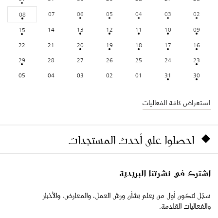
07
06
05
04
03
02
08
14
13
12
11
10
09
15
22
21
20
19
18
17
16
29
28
27
26
25
24
23
05
04
03
02
01
31
30
استعراض كافة الفعاليات
احصلوا على أحدث المستجدات
اشترك في نشرتنا البريدية
سجّل لتكون أول من يعلم بشأن ورش العمل، والمعارض، والأخبار
والفعاليات القادمة.