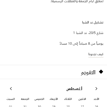
(مغلق أيام الجمعة والعطلات الرسمية).
تشكيل ند الشبا
شارع 20/5، ند الشبا 1
يومياً من 8 صباحاً إلى 10 مساءً
كيف تجدونا
التقويم
أغسطس
الأحد
الاثنين
الثلاثاء
الأربعاء
الخميس
الجمعة
السبت
01
31
30
29
28
27
26