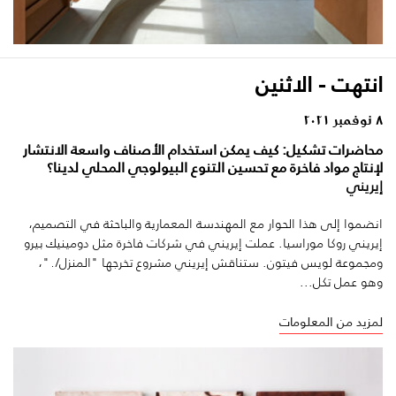
انتهت - الاثنين
٨ نوفمبر ٢٠٢١
محاضرات تشكيل: كيف يمكن استخدام الأصناف واسعة الانتشار
لإنتاج مواد فاخرة مع تحسين التنوع البيولوجي المحلي لدينا؟
إيريني
انضموا إلى هذا الحوار مع المهندسة المعمارية والباحثة في التصميم،
إيريني روكا موراسيا. عملت إيريني في شركات فاخرة مثل دومينيك بيرو
ومجموعة لويس فيتون. ستناقش إيريني مشروع تخرجها "المنزل/٠"،
وهو عمل تكل...
لمزيد من المعلومات