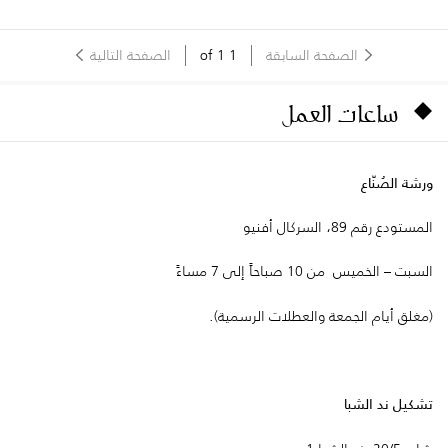
الصفحة السابقة
1
of
1
الصفحة التالية
ساعات العمل
ورشة الصُنّاع
المستودع رقم 89، السركال أفنيو
السبت – الخميس من 10 صباحاً إلى 7 مساءً
(مغلق أيام الجمعة والعطلات الرسمية).
تشكيل ند الشبا