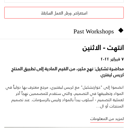
استعراض ورش العمل السابقة
Past Workshops
انتهت - الاثنين
٧ فبراير ٢٠٢٢
محاضرة تشكيل: نهج مثير، من القيم المادية إلى تطبيق المنتج
كريس ليفتري
انضموا إلى "حوارتشكيل" مع كريس ليفتيري، مرجع معترف بها دولياً في
المواد وتطبيقها في التصميم، والتي ستقدم للمصممين نهجاً آخر
لعملية التصميم - أسلوب يبدأ بالمواد وليس بالرسومات. عند تصميم
المنتجات أو ال...
لمزيد من المعلومات