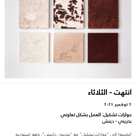
انتهت - الثلاثاء
٢ نوفمبر ٢٠٢١
حوارات تشكيل: العمل بشكل تعاوني
بحريني - دينش
انضموا إلى "حوارات تشكيل" مع "بحريني دانيش"، وهو استوديو