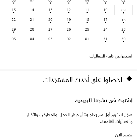
08
07
06
05
04
03
02
15
14
13
12
11
10
09
22
21
20
19
18
17
16
29
28
27
26
25
24
23
05
04
03
02
01
31
30
استعراض كافة الفعاليات
احصلوا على أحدث المستجدات
اشترك في نشرتنا البريدية
سجّل لتكون أول من يعلم بشأن ورش العمل، والمعارض، والأخبار
والفعاليات القادمة.
نضم الان