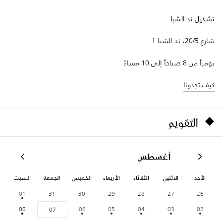
تشكيل ند الشبا
شارع 20/5، ند الشبا 1
يومياً من 8 صباحاً إلى 10 مساءً
كيف تجدونا
التقويم
أغسطس
الأحد
الاثنين
الثلاثاء
الأربعاء
الخميس
الجمعة
السبت
01
31
30
29
28
27
26
08
06
05
04
03
02
07