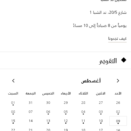
شارع 20/5، ند الشبا 1
يومياً من 8 صباحاً إلى 10 مساءً
كيف تجدونا
التقويم
أغسطس
الأحد
الاثنين
الثلاثاء
الأربعاء
الخميس
الجمعة
السبت
01
31
30
29
28
27
26
08
07
06
05
04
03
02
15
14
13
12
11
10
09
22
21
20
19
18
17
16