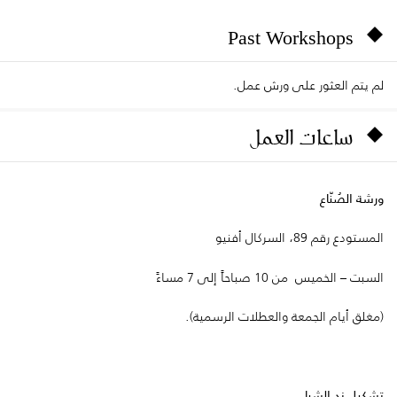
Past Workshops
لم يتم العثور على ورش عمل.
ساعات العمل
ورشة الصُنّاع
المستودع رقم 89، السركال أفنيو
السبت – الخميس من 10 صباحاً إلى 7 مساءً
(مغلق أيام الجمعة والعطلات الرسمية).
تشكيل ند الشبا