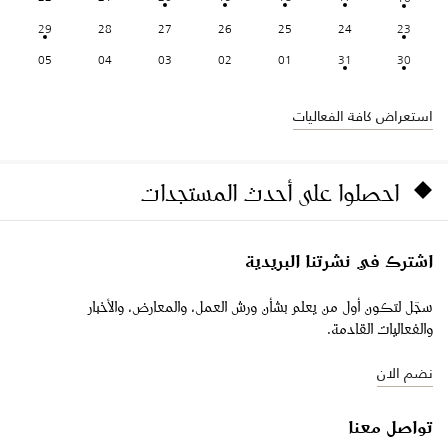
29
28
27
26
25
24
23
05
04
03
02
01
31
30
استعراض كافة الفعاليات
احصلوا على أحدث المستجدات
اشترك في نشرتنا البريدية
سجّل لتكون أول من يعلم بشأن ورش العمل، والمعارض، والأخبار
والفعاليات القادمة.
نضم الان
تواصل معنا