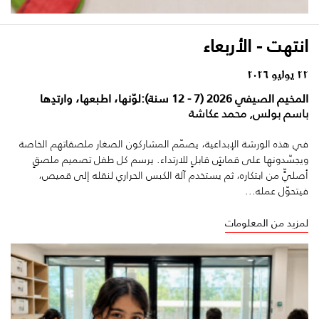
انتهت - الأربعاء
٢٢ يوليو ٢٠٢٦
المخيم الصيفي 2026 (7 - 12 سنة):لوّنها، اطبعها، وارتدِها
باسم بولس, محمد عكاشة
في هذه الورشة الإبداعية، يصمّم المشاركون الصغار ملصقاتهم الخاصة
ويجسّدونها على قماشٍ قابلٍ للارتداء. يرسم كل طفل تصميم ملصقٍ
أصليٍّ من ابتكاره، ثم يستخدم آلة الكبس الحراري لنقله إلى قميص،
فيتحوّل عمله...
لمزيد من المعلومات