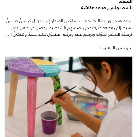
المقعد
باسم بولس, محمد عكاشة
تدعو هذه الورشة التطبيقية المشاركين الصغار إلى تحويل كرسيٍّ خشبيٍّ
بسيط إلى قطعةٍ فنيةٍ تحمل بصمتهم الشخصية. يحصل كل طفل على
كرسيّه الصغير ليلوّنه ويرسم عليه ويزيّنه، فيتحوّل بذلك جسمٌ وظيفيٌّ إ...
لمزيد من المعلومات