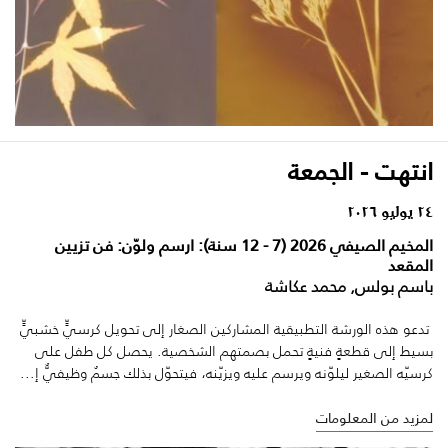
انتهت - الجمعة
٢٤ يوليو ٢٠٢٦
المخيم الصيفي 2026 (7 - 12 سنة): ارسم ولوّن: فن تزيين
المقعد
باسم بولس, محمد عكاشة
تدعو هذه الورشة التطبيقية المشاركين الصغار إلى تحويل كرسيٍّ خشبيٍّ
بسيط إلى قطعةٍ فنيةٍ تحمل بصمتهم الشخصية. يحصل كل طفل على
كرسيّه الصغير ليلوّنه ويرسم عليه ويزيّنه، فيتحوّل بذلك جسمٌ وظيفيٌّ إ...
لمزيد من المعلومات