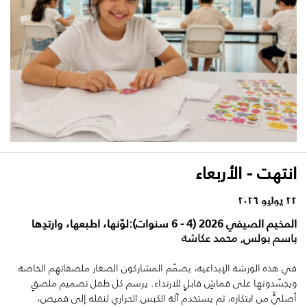
انتهت - الأربعاء
٢٢ يوليو ٢٠٢٦
المخيم الصيفي 2026 (4 - 6 سنوات):لوّنها، اطبعها، وارتدِها
باسم بولس, محمد عكاشة
في هذه الورشة الإبداعية، يصمّم المشاركون الصغار ملصقاتهم الخاصة
ويجسّدونها على قماشٍ قابلٍ للارتداء. يرسم كل طفل تصميم ملصقٍ
أصليٍّ من ابتكاره، ثم يستخدم آلة الكبس الحراري لنقله إلى قميص،