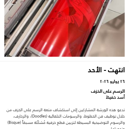
انتهت - الأحد
٢٦ يوليو ٢٠٢٦
الرسم على الخزف
أسد حفيظ
تدعو هذه الورشة المشاركين إلى استكشاف متعة الرسم على الخزف من
خلال توظيف فن الخطوط، والرسومات التلقائية (Doodles)، والزخارف،
والرسوم التوضيحية البسيطة لتزيين قطع خزفية مُشكّلة مسبقاً (Bisque)
وتحويلها...