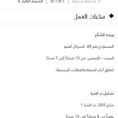
الصفحة السابقة
1
of
118
الصفحة التالية
ساعات العمل
ورشة الصُنّاع
المستودع رقم 89، السركال أفنيو
السبت – الخميس من 10 صباحاً إلى 7 مساءً
(مغلق أيام الجمعة والعطلات الرسمية).
تشكيل ند الشبا
شارع 20/5، ند الشبا 1
يومياً من 8 صباحاً إلى 10 مساءً