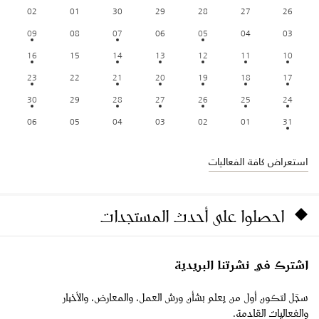
02
01
30
29
28
27
26
09
08
07
06
05
04
03
16
15
14
13
12
11
10
23
22
21
20
19
18
17
30
29
28
27
26
25
24
06
05
04
03
02
01
31
استعراض كافة الفعاليات
احصلوا على أحدث المستجدات
اشترك في نشرتنا البريدية
سجّل لتكون أول من يعلم بشأن ورش العمل، والمعارض، والأخبار
والفعاليات القادمة.