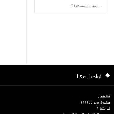
... بقيت متمسكة (1)
تواصل معنا
تشكيل
صندوق بريد ١٢٢٢٥٥
ند الشبا ١